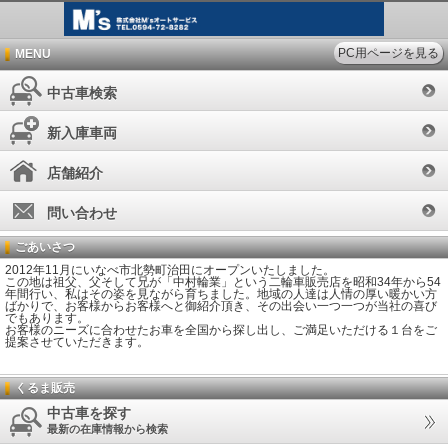
PC用ページを見る
MENU
中古車検索
新入庫車両
店舗紹介
問い合わせ
ごあいさつ
2012年11月にいなべ市北勢町治田にオープンいたしました。
この地は祖父、父そして兄が「中村輪業」という二輪車販売店を昭和34年から54
年間行い、私はその姿を見ながら育ちました。地域の人達は人情の厚い暖かい方
ばかりで、お客様からお客様へと御紹介頂き、その出会い一つ一つが当社の喜び
でもあります。
お客様のニーズに合わせたお車を全国から探し出し、ご満足いただける１台をご
提案させていただきます。
くるま販売
中古車を探す
最新の在庫情報から検索