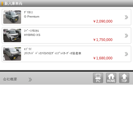
新入庫車両
ﾃﾞﾘｶﾐﾆ
G Premium
￥2,090,000
ｽﾍﾟｰｼｱｶｽﾀﾑ
HYBRID XS
￥1,750,000
ｴﾌﾞﾘｲ
Jﾘﾐﾃｯﾄﾞ ﾊﾞｯｸｱｲｶﾒﾗ付ﾃﾞｨｽﾌﾟﾚｲｵｰﾃﾞｨｵ装着車
￥1,680,000
会社概要