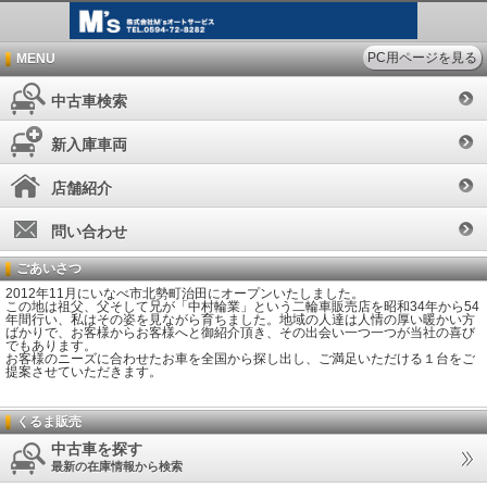
PC用ページを見る
MENU
中古車検索
新入庫車両
店舗紹介
問い合わせ
ごあいさつ
2012年11月にいなべ市北勢町治田にオープンいたしました。
この地は祖父、父そして兄が「中村輪業」という二輪車販売店を昭和34年から54
年間行い、私はその姿を見ながら育ちました。地域の人達は人情の厚い暖かい方
ばかりで、お客様からお客様へと御紹介頂き、その出会い一つ一つが当社の喜び
でもあります。
お客様のニーズに合わせたお車を全国から探し出し、ご満足いただける１台をご
提案させていただきます。
くるま販売
中古車を探す
最新の在庫情報から検索