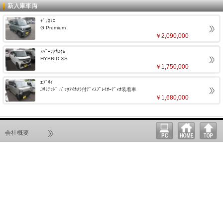
新入庫車両
ﾃﾞﾘｶﾐﾆ
G Premium
￥2,090,000
ｽﾍﾟｰｼｱｶｽﾀﾑ
HYBRID XS
￥1,750,000
ｴﾌﾞﾘｲ
Jﾘﾐﾃｯﾄﾞ ﾊﾞｯｸｱｲｶﾒﾗ付ﾃﾞｨｽﾌﾟﾚｲｵｰﾃﾞｨｵ装着車
￥1,680,000
会社概要