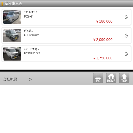
新入庫車両
ｴﾌﾞﾘｲﾜｺﾞﾝ
PZﾀｰﾎﾞ
￥180,000
ﾃﾞﾘｶﾐﾆ
G Premium
￥2,090,000
ｽﾍﾟｰｼｱｶｽﾀﾑ
HYBRID XS
￥1,750,000
会社概要