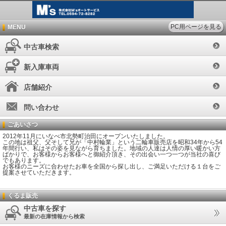
PC用ページを見る
MENU
中古車検索
新入庫車両
店舗紹介
問い合わせ
ごあいさつ
2012年11月にいなべ市北勢町治田にオープンいたしました。
この地は祖父、父そして兄が「中村輪業」という二輪車販売店を昭和34年から54
年間行い、私はその姿を見ながら育ちました。地域の人達は人情の厚い暖かい方
ばかりで、お客様からお客様へと御紹介頂き、その出会い一つ一つが当社の喜び
でもあります。
お客様のニーズに合わせたお車を全国から探し出し、ご満足いただける１台をご
提案させていただきます。
くるま販売
中古車を探す
最新の在庫情報から検索