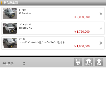
新入庫車両
ﾃﾞﾘｶﾐﾆ
G Premium
￥2,090,000
ｽﾍﾟｰｼｱｶｽﾀﾑ
HYBRID XS
￥1,750,000
ｴﾌﾞﾘｲ
Jﾘﾐﾃｯﾄﾞ ﾊﾞｯｸｱｲｶﾒﾗ付ﾃﾞｨｽﾌﾟﾚｲｵｰﾃﾞｨｵ装着車
￥1,680,000
会社概要