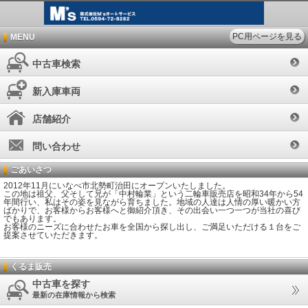
PC用ページを見る
MENU
中古車検索
新入庫車両
店舗紹介
問い合わせ
ごあいさつ
2012年11月にいなべ市北勢町治田にオープンいたしました。
この地は祖父、父そして兄が「中村輪業」という二輪車販売店を昭和34年から54
年間行い、私はその姿を見ながら育ちました。地域の人達は人情の厚い暖かい方
ばかりで、お客様からお客様へと御紹介頂き、その出会い一つ一つが当社の喜び
でもあります。
お客様のニーズに合わせたお車を全国から探し出し、ご満足いただける１台をご
提案させていただきます。
くるま販売
中古車を探す
最新の在庫情報から検索