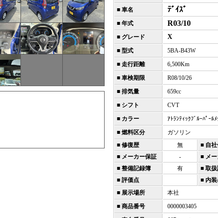
ﾃﾞｲｽﾞ
■ 車名
R03/10
■ 年式
X
■ グレード
■ 型式
5BA-B43W
■ 走行距離
6,500Km
■ 車検期限
R08/10/26
■ 排気量
659cc
■ シフト
CVT
■ カラー
ｱﾄﾗﾝﾃｨｯｸﾌﾞﾙｰﾊﾟｰﾙﾒ
■ 燃料区分
ガソリン
■ 修復歴
無
■ 自
■ メーカー保証
-
■ メ
■ 整備記録簿
有
■ 取
■ 評価点
■ 内装
■ 展示場所
本社
■ 商品番号
0000003405