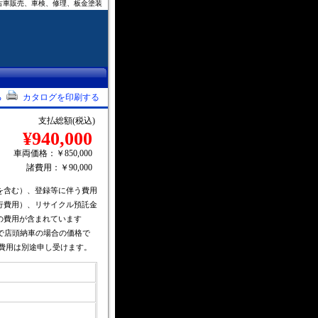
古車販売、車検、修理、板金塗装
る
カタログを印刷する
支払総額(税込)
¥940,000
車両価格：￥850,000
諸費用：￥90,000
を含む）、登録等に伴う費用
行費用）、リサイクル預託金
の費用が含まれています
で店頭納車の場合の価格で
費用は別途申し受けます。