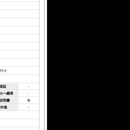
ﾀﾘｯｸ
社保証
-
ーカー継承
-
扱説明書
有
/外装
/