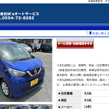
各種新車販売、中
友達に教え
※支払総額には、保険料、税金（法定費用
（検査登録手続代行費用、車庫証明手続代
相当額等、購入の際に最低限必要なすべて
※支払総額は08月現在、県内登録（届出）
す。 お客様の要望に基づくオプション等の
ASK
■ 法定整備
ASK
■ 保証
ﾆｯｻﾝ
■ メーカー