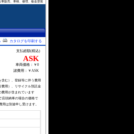
古車販売、車検、修理、板金塗装
る
カタログを印刷する
支払総額(税込)
ASK
車両価格：￥0
諸費用：￥ASK
を含む）、登録等に伴う費用
行費用）、リサイクル預託金
の費用が含まれています
で店頭納車の場合の価格で
費用は別途申し受けます。