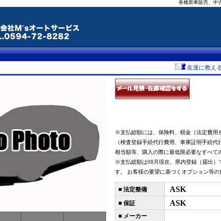
各種新車販売、中
友達に教え
※支払総額には、保険料、税金（法定費用
（検査登録手続代行費用、車庫証明手続代
相当額等、購入の際に最低限必要なすべて
※支払総額は08月現在、県内登録（届出）
す。 お客様の要望に基づくオプション等の
ASK
■ 法定整備
ASK
■ 保証
■ メーカー