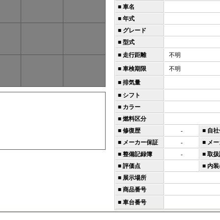
■ 車名
■ 年式
■ グレード
■ 型式
■ 走行距離
不明
■ 車検期限
不明
■ 排気量
■ シフト
■ カラー
■ 燃料区分
■ 修復歴
-
■ 自
■ メーカー保証
-
■ メ
■ 整備記録簿
-
■ 取
■ 評価点
■ 内装
■ 展示場所
■ 商品番号
■ 車台番号