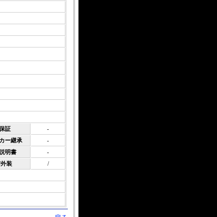
社保証
-
ーカー継承
-
扱説明書
-
/外装
/